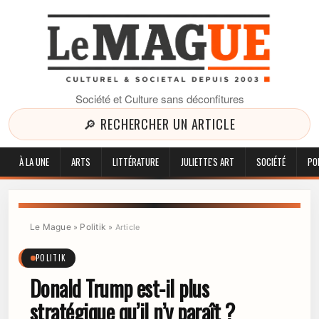
Société et Culture sans déconfitures
🔎 RECHERCHER UN ARTICLE
À LA UNE
ARTS
LITTÉRATURE
JULIETTE'S ART
SOCIÉTÉ
PO
Le Mague
Politik
»
»
Article
POLITIK
Donald Trump est-il plus
stratégique qu’il n’y paraît ?