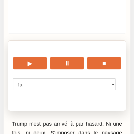
🎧 Écouter cet article
▶
⏸
■
Vitesse
Cliquez sur « Lire » pour écouter l’article.
Trump n’est pas arrivé là par hasard. Ni une
fois, ni deux. S’imposer dans le paysage