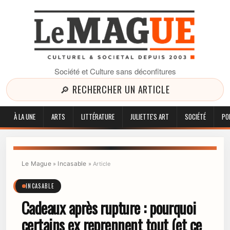
Société et Culture sans déconfitures
🔎 RECHERCHER UN ARTICLE
À LA UNE
ARTS
LITTÉRATURE
JULIETTE'S ART
SOCIÉTÉ
PO
Le Mague
Incasable
»
»
Article
INCASABLE
Cadeaux après rupture : pourquoi
certains ex reprennent tout (et ce