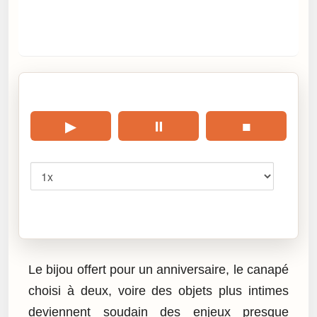
🎧 Écouter cet article
▶
⏸
■
Vitesse
Cliquez sur « Lire » pour écouter l’article.
Le bijou offert pour un anniversaire, le canapé
choisi à deux, voire des objets plus intimes
deviennent soudain des enjeux presque