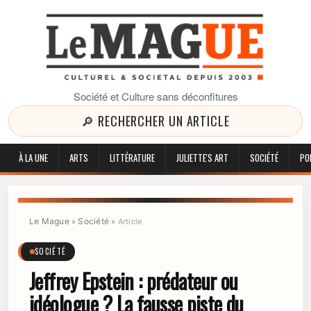
Société et Culture sans déconfitures
🔎 RECHERCHER UN ARTICLE
À LA UNE
ARTS
LITTÉRATURE
JULIETTE'S ART
SOCIÉTÉ
PO
Le Mague
Société
»
»
Article
SOCIÉTÉ
Jeffrey Epstein : prédateur ou
idéologue ? La fausse piste du