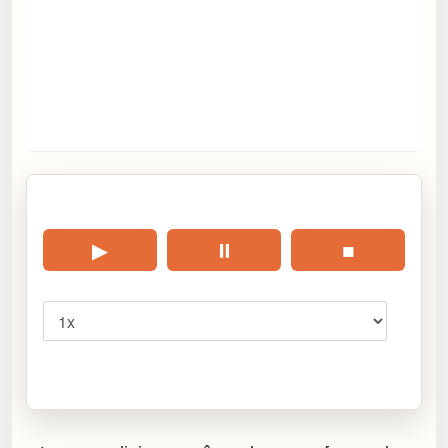
🎧 Écouter cet article
▶
⏸
■
Vitesse
Cliquez sur « Lire » pour écouter l’article.