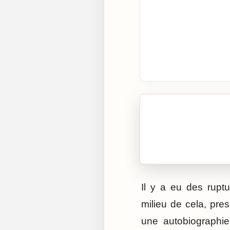
🎧 Écouter cet artic
Cliquez sur « Lire » pour 
Il y a eu des rupt
milieu de cela, pre
une autobiographie