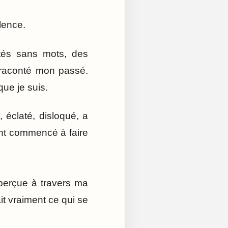
lence.
stés sans mots, des
 raconté mon passé.
que je suis.
 éclaté, disloqué, a
nt commencé à faire
é perçue à travers ma
t vraiment ce qui se