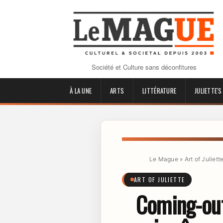
Société et Culture sans déconfitures
À LA UNE
ARTS
LITTÉRATURE
JULIETTE'S
Le Mague
»
Art of Juliett
ART OF JULIETTE
Coming-out.