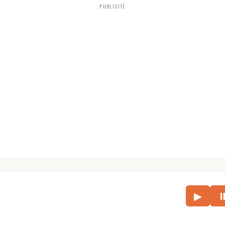
PUBLICITÉ
le
▶
écouter l’article.