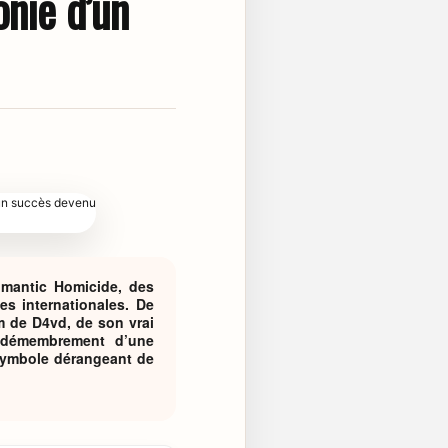
onie d’un
omantic Homicide, des
es internationales. De
om de D4vd, de son vrai
 démembrement d’une
 symbole dérangeant de