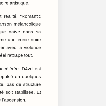
oire artistique.
t réalité. “Romantic
chanson mélancolique
que naïve dans sa
mme une ironie noire
er avec la violence
el rattrape tout.
 accélérée. D4vd est
ropulsé en quelques
te, pas de structure
 soit stabilisée. Et
 l’ascension.