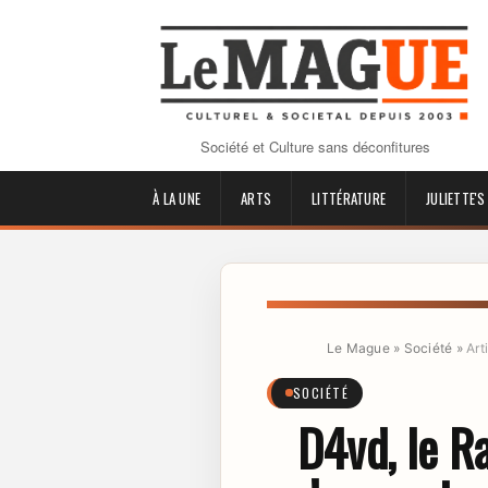
Société et Culture sans déconfitures
À LA UNE
ARTS
LITTÉRATURE
JULIETTE'S
Le Mague
»
Société
»
Art
SOCIÉTÉ
D4vd, le R