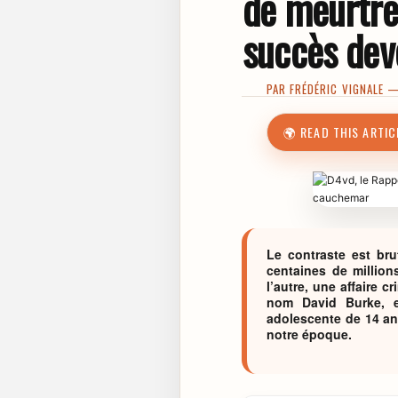
de meurtre 
succès de
PAR
FRÉDÉRIC VIGNALE
— 
🌍 READ THIS ARTIC
Le contraste est br
centaines de million
l’autre, une affaire 
nom David Burke, 
adolescente de 14 an
notre époque.