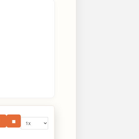
Vitesse
⏸
■