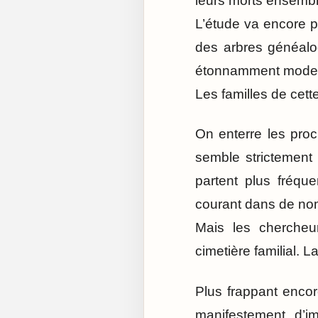
leurs morts ensemble
L’étude va encore p
des arbres généalog
étonnamment mode
Les familles de cet
On enterre les pro
semble strictement i
partent plus fréqu
courant dans de no
Mais les chercheur
cimetière familial. L
Plus frappant encor
manifestement d’im