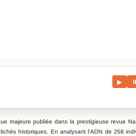
le
▶
écouter l’article.
e majeure publiée dans la prestigieuse revue Nat
ichés historiques. En analysant l’ADN de 258 indi