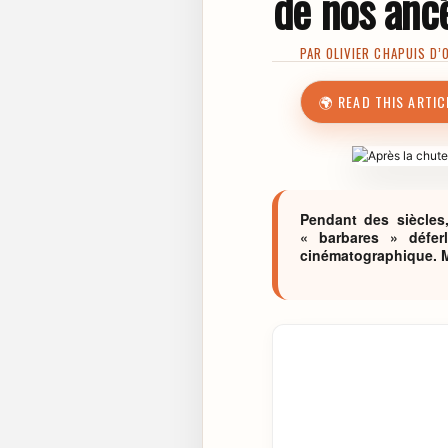
de nos anc
PAR
OLIVIER CHAPUIS D’
🌍 READ THIS ARTIC
Pendant des siècles
« barbares » déferl
cinématographique. Ma