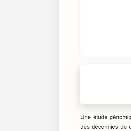
🎧 Écouter cet artic
Cliquez sur « Lire » pour 
Une étude génomiqu
des décennies de cl