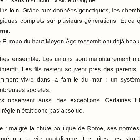
… sans distinction visible d’origine.
lus loin. Grâce aux données génétiques, les cherch
iques complets sur plusieurs générations. Et ce q
rne.
te Europe du haut Moyen Âge ressemblent déjà beau
ches ensemble. Les unions sont majoritairement m
nterdit. Les fils restent souvent près des parents, 
emment vivre dans la famille du mari : un système
mbreuses sociétés.
s observent aussi des exceptions. Certaines fil
a règle n’était donc pas absolue.
e : malgré la chute politique de Rome, ses normes
prégner la vie quotidienne. Les rites, les structu