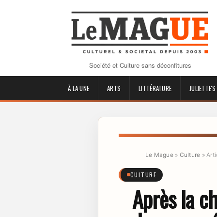
Société et Culture sans déconfitures
À LA UNE
ARTS
LITTÉRATURE
JULIETTE'S
Le Mague
»
Culture
»
Arti
CULTURE
Après la ch