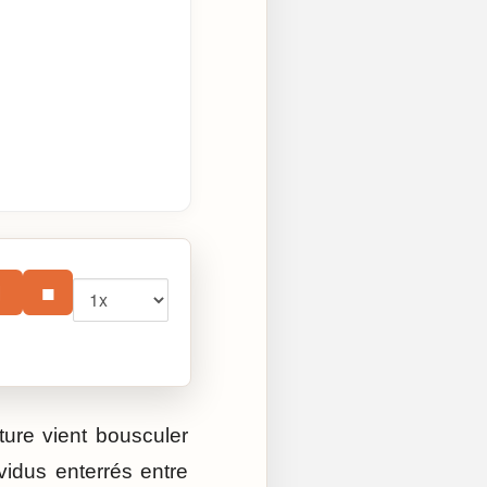
Vitesse
⏸
■
ure vient bousculer
vidus enterrés entre