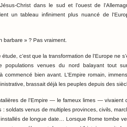
ésus-Christ dans le sud et l’ouest de l’Allema
èlent un tableau infiniment plus nuancé de l’Euro
n barbare » ? Pas vraiment.
étude, c’est que la transformation de l’Europe ne s’
 populations venues du nord balayant tout su
jà commencé bien avant. L’Empire romain, immense
istrative, brassait déjà les peuples depuis des sièc
talières de l’Empire — le fameux limes — vivaient 
s : soldats venus de multiples provinces, civils, ma
 installés de longue date… Lorsque Rome tombe ve