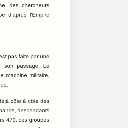
gne, des chercheurs
pe d’après l’Empire
est pas faite par une
r son passage. Le
 machine militaire,
les.
déjà côte à côte des
rchands, descendants
rs 470, ces groupes