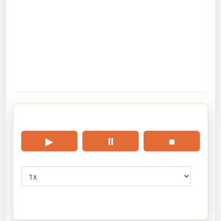
🎧 Écouter cet article
▶
⏸
■
Vitesse
Cliquez sur « Lire » pour écouter l’article.