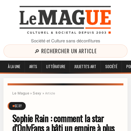
Société et Culture sans déconfitures
🔎 RECHERCHER UN ARTICLE
À LA UNE
ARTS
LITTÉRATURE
JULIETTE'S ART
SOCIÉTÉ
PO
Le Mague
Sexy
»
»
Article
SEXY
Sophie Rain : comment la star
d’OnlyFans a bâti un empire à plus