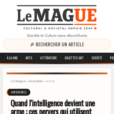
Société et Culture sans déconfitures
🔎 RECHERCHER UN ARTICLE
À LA UNE
ARTS
LITTÉRATURE
JULIETTE'S ART
SOCIÉTÉ
PO
Le Mague
Incasable
»
»
Article
INCASABLE
Quand l’intelligence devient une
arme : ces pervers qui utilisent