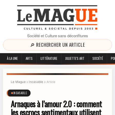
Société et Culture sans déconfitures
🔎 RECHERCHER UN ARTICLE
À LA UNE
ARTS
LITTÉRATURE
JULIETTE'S ART
SOCIÉTÉ
PO
Le Mague
Incasable
»
»
Article
INCASABLE
Arnaques à l’amour 2.0 : comment
les escrocs sentimentaux utilisent