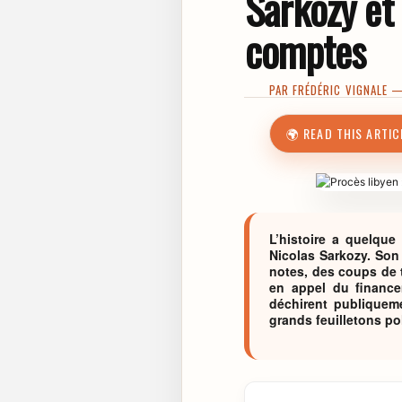
Sarkozy et
comptes
PAR
FRÉDÉRIC VIGNALE
— 
🌍 READ THIS ARTIC
L’histoire a quelqu
Nicolas Sarkozy. Son
notes, des coups de t
en appel du financ
déchirent publiquemen
grands feuilletons pol