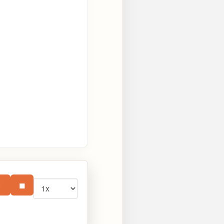
Vitesse
⏸
■