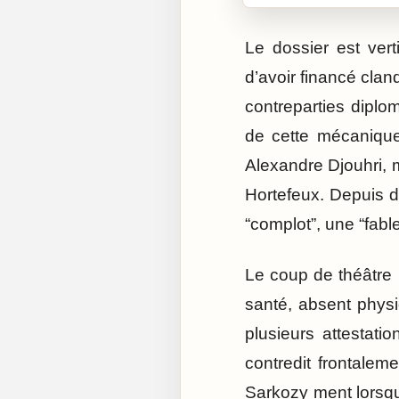
Le dossier est ver
d’avoir financé cl
contreparties diplo
de cette mécanique
Alexandre Djouhri, 
Hortefeux. Depuis 
“complot”, une “fabl
Le coup de théâtre 
santé, absent physi
plusieurs attestatio
contredit frontalem
Sarkozy ment lorsqu