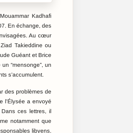
de Mouammar Kadhafi
07. En échange, des
 envisagées. Au cœur
 Ziad Takieddine ou
aude Guéant et Brice
e un “mensonge”, un
ants s’accumulent.
par des problèmes de
de l’Élysée a envoyé
 Dans ces lettres, il
ffirme notamment que
esponsables libyens.