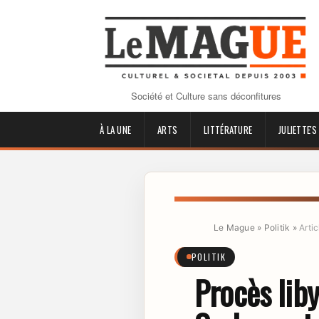
Société et Culture sans déconfitures
À LA UNE
ARTS
LITTÉRATURE
JULIETTE'S
Le Mague
»
Politik
»
Artic
POLITIK
Procès liby