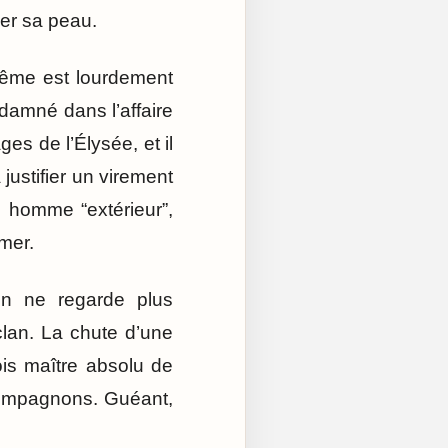
ver sa peau.
même est lourdement
ndamné dans l’affaire
ges de l’Élysée, et il
justifier un virement
 homme “extérieur”,
amer.
 On ne regarde plus
clan. La chute d’une
fois maître absolu de
compagnons. Guéant,