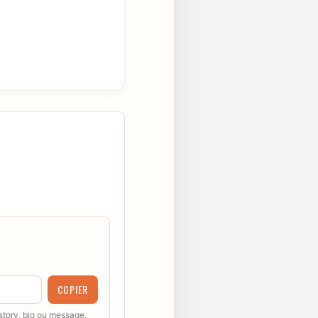
COPIER
 story, bio ou message.