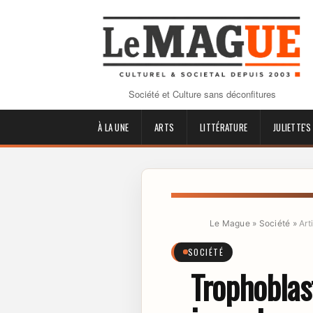
Société et Culture sans déconfitures
À LA UNE
ARTS
LITTÉRATURE
JULIETTE'S
Le Mague
»
Société
»
Art
SOCIÉTÉ
Trophoblast