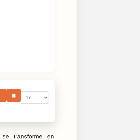
Vitesse
⏸
■
l se transforme en