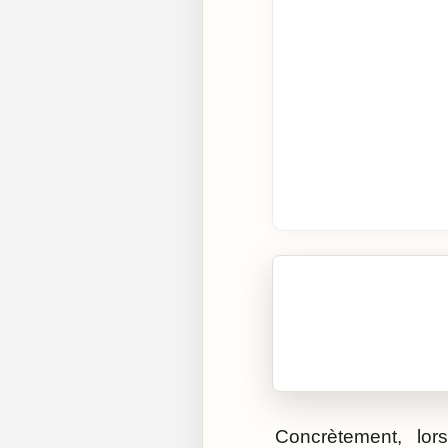
🎧 Écouter cet artic
Cliquez sur « Lire » pour 
Concrètement, lor