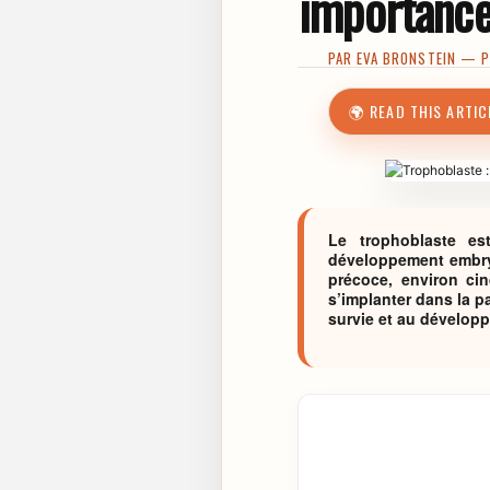
importance
PAR
EVA BRONSTEIN
— PU
🌍 READ THIS ARTIC
Le trophoblaste es
développement embryo
précoce, environ cin
s’implanter dans la pa
survie et au dévelop