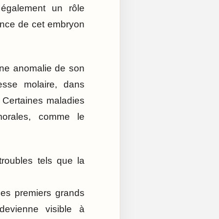
 également un rôle
sence de cet embryon
 Une anomalie de son
esse molaire, dans
. Certaines maladies
umorales, comme le
troubles tels que la
des premiers grands
evienne visible à