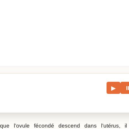
le
▶
écouter l’article.
sque l’ovule fécondé descend dans l’utérus, i