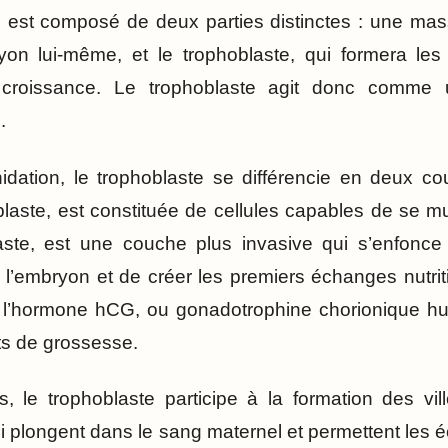
i est composé de deux parties distinctes : une mass
yon lui-même, et le trophoblaste, qui formera les
croissance. Le trophoblaste agit donc comme u
.
dation, le trophoblaste se différencie en deux co
laste, est constituée de cellules capables de se mul
laste, est une couche plus invasive qui s’enfon
r l’embryon et de créer les premiers échanges nutriti
 l’hormone hCG, ou gonadotrophine chorionique hum
ts de grossesse.
, le trophoblaste participe à la formation des vill
qui plongent dans le sang maternel et permettent les