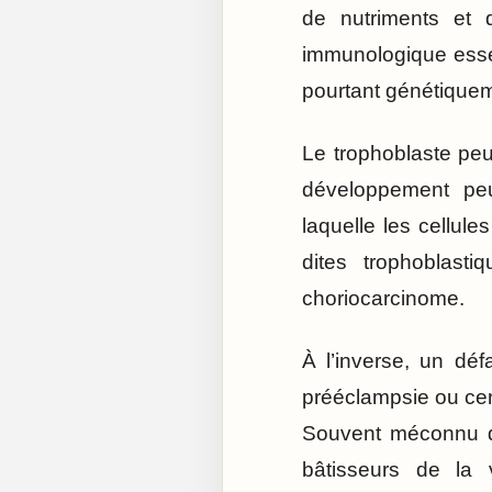
de nutriments et 
immunologique essen
pourtant génétiqueme
Le trophoblaste peu
développement peu
laquelle les cellul
dites trophoblast
choriocarcinome.
À l’inverse, un déf
prééclampsie ou cer
Souvent méconnu du
bâtisseurs de la