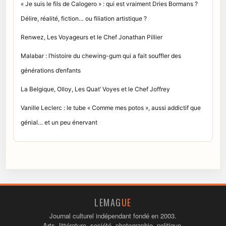
« Je suis le fils de Calogero » : qui est vraiment Dries Bormans ?
Délire, réalité, fiction… ou filiation artistique ?
Renwez, Les Voyageurs et le Chef Jonathan Pillier
Malabar : l’histoire du chewing-gum qui a fait souffler des
générations d’enfants
La Belgique, Olloy, Les Quat’ Voyes et le Chef Joffrey
Vanille Leclerc : le tube « Comme mes potos », aussi addictif que
génial… et un peu énervant
LEMAG
UE
Journal culturel indépendant fondé en 2003.
Arts, littérature, société, photographie, politique.