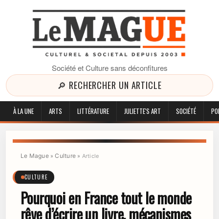
Société et Culture sans déconfitures
🔎 RECHERCHER UN ARTICLE
À LA UNE
ARTS
LITTÉRATURE
JULIETTE'S ART
SOCIÉTÉ
PO
Le Mague
Culture
»
»
Article
CULTURE
Pourquoi en France tout le monde
rêve d’écrire un livre, mécanismes