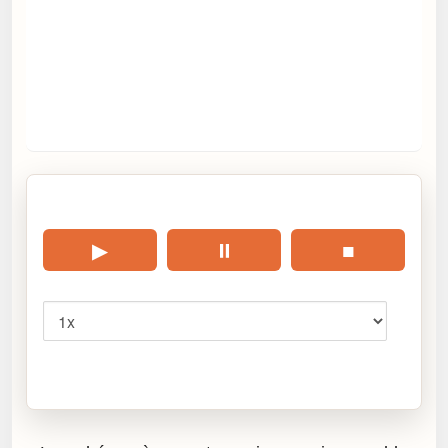
🎧 Écouter cet article
▶
⏸
■
Vitesse
Cliquez sur « Lire » pour écouter l’article.