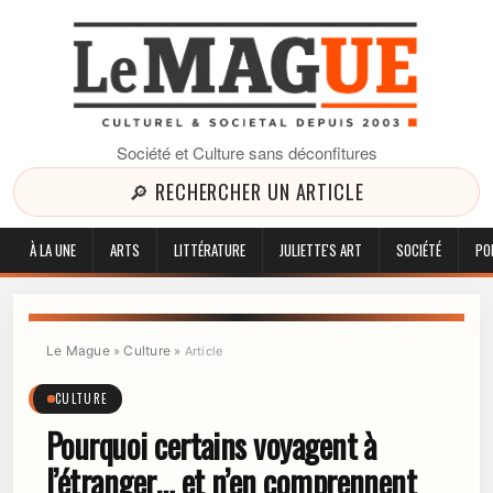
Société et Culture sans déconfitures
🔎 RECHERCHER UN ARTICLE
À LA UNE
ARTS
LITTÉRATURE
JULIETTE'S ART
SOCIÉTÉ
PO
Le Mague
Culture
»
»
Article
CULTURE
Pourquoi certains voyagent à
l’étranger… et n’en comprennent