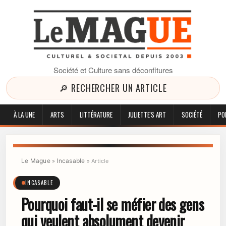
Société et Culture sans déconfitures
🔎 RECHERCHER UN ARTICLE
À LA UNE
ARTS
LITTÉRATURE
JULIETTE'S ART
SOCIÉTÉ
PO
Le Mague
Incasable
»
»
Article
INCASABLE
Pourquoi faut-il se méfier des gens
qui veulent absolument devenir