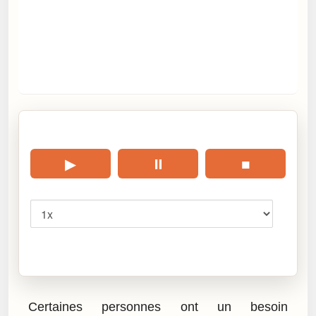
🎧 Écouter cet article
▶
⏸
■
Vitesse
Cliquez sur « Lire » pour écouter l’article.
Certaines personnes ont un besoin