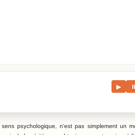
le
▶
écouter l’article.
sens psychologique, n’est pas simplement un men