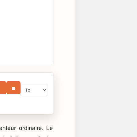
Vitesse
⏸
■
teur ordinaire. Le