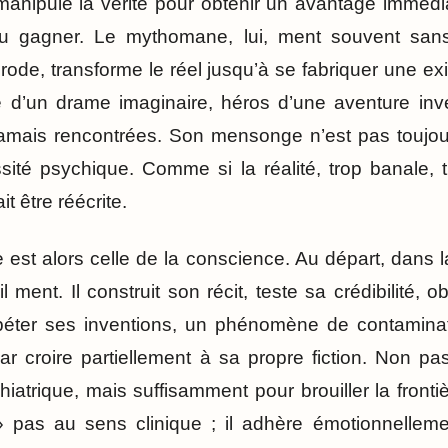
anipule la vérité pour obtenir un avantage immédiat
u gagner. Le mythomane, lui, ment souvent sans
brode, transforme le réel jusqu’à se fabriquer une exi
me d’un drame imaginaire, héros d’une aventure in
 jamais rencontrées. Son mensonge n’est pas toujour
sité psychique. Comme si la réalité, trop banale,
it être réécrite.
 est alors celle de la conscience. Au départ, dans l
 ment. Il construit son récit, teste sa crédibilité, o
péter ses inventions, un phénomène de contamina
t par croire partiellement à sa propre fiction. Non
iatrique, mais suffisamment pour brouiller la frontièr
 » pas au sens clinique ; il adhère émotionnellem