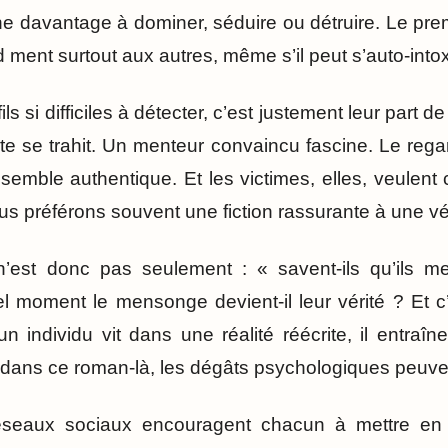
e davantage à dominer, séduire ou détruire. Le pre
 ment surtout aux autres, même s’il peut s’auto-intox
ls si difficiles à détecter, c’est justement leur part d
 se trahit. Un menteur convaincu fascine. Le regard
n semble authentique. Et les victimes, elles, veulent
nous préférons souvent une fiction rassurante à une vér
n’est donc pas seulement : « savent-ils qu’ils m
el moment le mensonge devient-il leur vérité ? Et c’
n individu vit dans une réalité réécrite, il entraî
 dans ce roman-là, les dégâts psychologiques peuve
réseaux sociaux encouragent chacun à mettre en