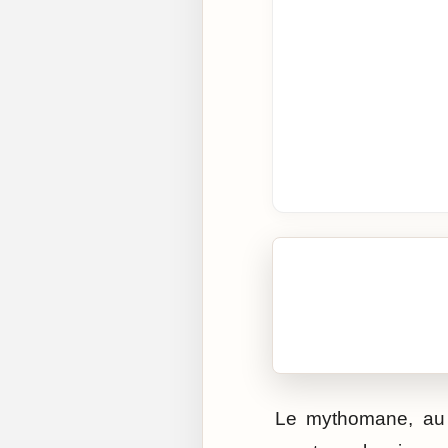
🎧 Écouter cet artic
Cliquez sur « Lire » pour 
Le mythomane, au 