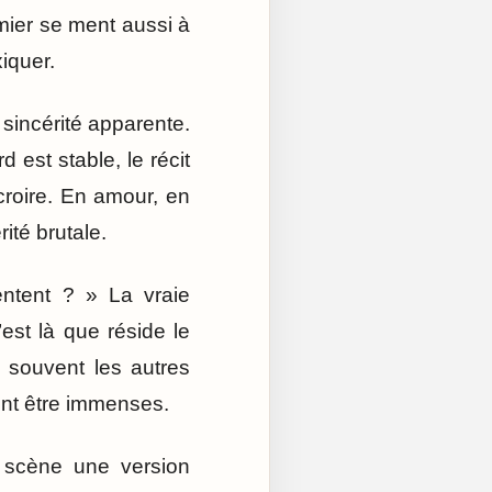
mier se ment aussi à
iquer.
e sincérité apparente.
 est stable, le récit
 croire. En amour, en
ité brutale.
entent ? » La vraie
est là que réside le
ne souvent les autres
nt être immenses.
 scène une version