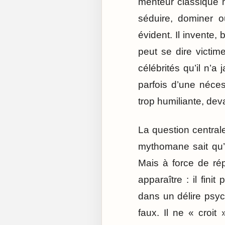
menteur classique m
séduire, dominer o
évident. Il invente, 
peut se dire victi
célébrités qu’il n’a
parfois d’une néces
trop humiliante, deva
La question centrale
mythomane sait qu’il
Mais à force de ré
apparaître : il fini
dans un délire psych
faux. Il ne « croit