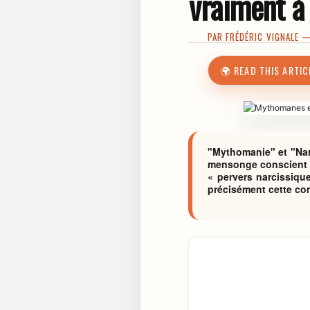
vraiment à
PAR
FRÉDÉRIC VIGNALE
— 
🌍 READ THIS ARTIC
"Mythomanie" et "Narc
mensonge conscient d
« pervers narcissique
précisément cette com