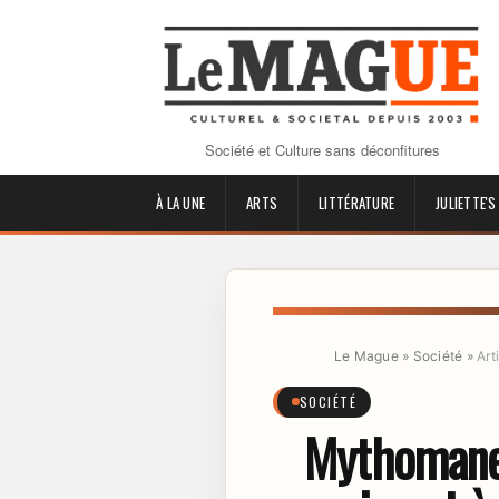
Société et Culture sans déconfitures
À LA UNE
ARTS
LITTÉRATURE
JULIETTE'S
Le Mague
»
Société
»
Art
SOCIÉTÉ
Mythomanes 