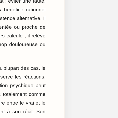
 : éviter une faute,
 bénéfice rationnel
stence alternative. Il
ventée ou proche de
s calculé ; il relève
 trop douloureuse ou
a plupart des cas, le
bserve les réactions.
tion psychique peut
 pas totalement comme
e entre le vrai et le
ent à son récit. Son