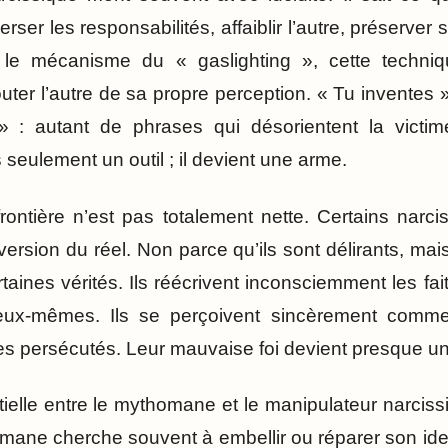
nverser les responsabilités, affaiblir l’autre, préserve
 le mécanisme du « gaslighting », cette techni
uter l’autre de sa propre perception. « Tu inventes »,
 » : autant de phrases qui désorientent la victi
seulement un outil ; il devient une arme.
rontière n’est pas totalement nette. Certains narci
 version du réel. Non parce qu’ils sont délirants, ma
aines vérités. Ils réécrivent inconsciemment les fa
’eux-mêmes. Ils se perçoivent sincèrement comme
es persécutés. Leur mauvaise foi devient presque u
tielle entre le mythomane et le manipulateur narciss
omane cherche souvent à embellir ou réparer son ide