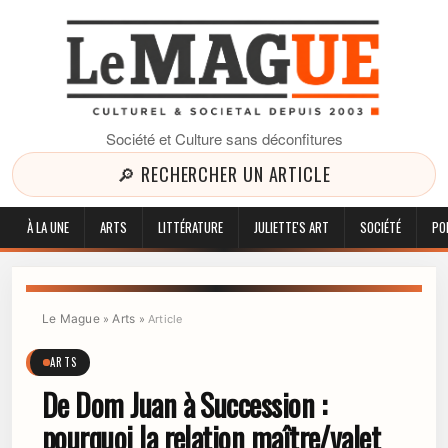
Société et Culture sans déconfitures
🔎 RECHERCHER UN ARTICLE
À LA UNE
ARTS
LITTÉRATURE
JULIETTE'S ART
SOCIÉTÉ
PO
Le Mague
Arts
»
»
Article
ARTS
De Dom Juan à Succession :
pourquoi la relation maître/valet