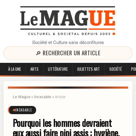
Société et Culture sans déconfitures
🔎 RECHERCHER UN ARTICLE
À LA UNE
ARTS
LITTÉRATURE
JULIETTE'S ART
SOCIÉTÉ
PO
Le Mague
Incasable
»
»
Article
INCASABLE
Pourquoi les hommes devraient
eux aussi faire pipi assis : hygiène,