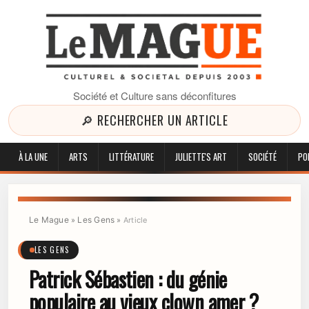
Société et Culture sans déconfitures
🔎 RECHERCHER UN ARTICLE
À LA UNE
ARTS
LITTÉRATURE
JULIETTE'S ART
SOCIÉTÉ
PO
Le Mague
Les Gens
»
»
Article
LES GENS
Patrick Sébastien : du génie
populaire au vieux clown amer ?