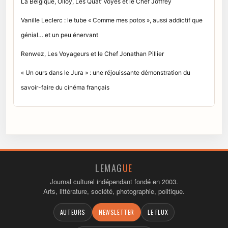
La Belgique, Olloy, Les Quat’ Voyes et le Chef Joffrey
Vanille Leclerc : le tube « Comme mes potos », aussi addictif que
génial… et un peu énervant
Renwez, Les Voyageurs et le Chef Jonathan Pillier
« Un ours dans le Jura » : une réjouissante démonstration du
savoir-faire du cinéma français
LEMAG
UE
Journal culturel indépendant fondé en 2003.
Arts, littérature, société, photographie, politique.
AUTEURS
NEWSLETTER
LE FLUX