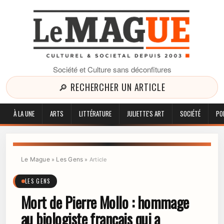
Société et Culture sans déconfitures
🔎 RECHERCHER UN ARTICLE
À LA UNE
ARTS
LITTÉRATURE
JULIETTE'S ART
SOCIÉTÉ
PO
Le Mague
Les Gens
»
»
Article
LES GENS
Mort de Pierre Mollo : hommage
au biologiste français qui a