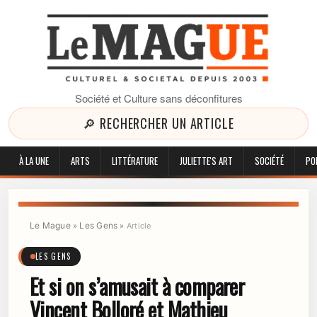
Société et Culture sans déconfitures
🔎 RECHERCHER UN ARTICLE
À LA UNE
ARTS
LITTÉRATURE
JULIETTE'S ART
SOCIÉTÉ
PO
Le Mague
Les Gens
»
»
Article
LES GENS
Et si on s’amusait à comparer
Vincent Bolloré et Mathieu