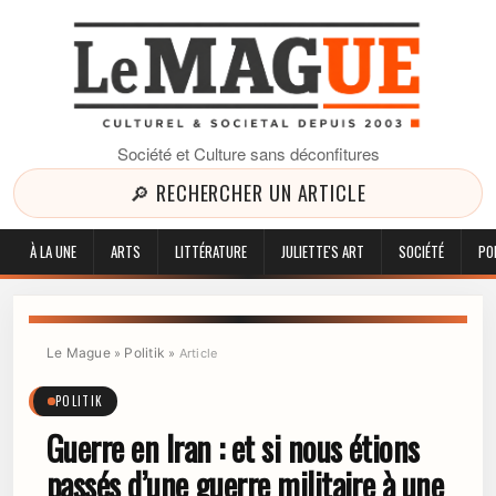
Société et Culture sans déconfitures
🔎 RECHERCHER UN ARTICLE
À LA UNE
ARTS
LITTÉRATURE
JULIETTE'S ART
SOCIÉTÉ
PO
Le Mague
Politik
»
»
Article
POLITIK
Guerre en Iran : et si nous étions
passés d’une guerre militaire à une