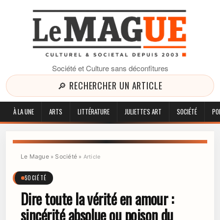
Société et Culture sans déconfitures
🔎 RECHERCHER UN ARTICLE
À LA UNE
ARTS
LITTÉRATURE
JULIETTE'S ART
SOCIÉTÉ
PO
Le Mague
Société
»
»
Article
SOCIÉTÉ
Dire toute la vérité en amour :
sincérité absolue ou poison du