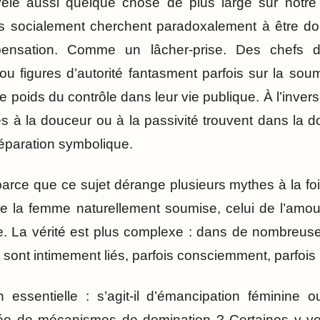
le aussi quelque chose de plus large sur notr
 socialement cherchent paradoxalement à être dom
sation. Comme un lâcher-prise. Des chefs d’en
u figures d’autorité fantasment parfois sur la sou
 le poids du contrôle dans leur vie publique. À l’inve
 à la douceur ou à la passivité trouvent dans la 
 réparation symbolique.
rce que ce sujet dérange plusieurs mythes à la foi
i de la femme naturellement soumise, celui de l’am
e. La vérité est plus complexe : dans de nombreuses
ir sont intimement liés, parfois consciemment, parfois
 essentielle : s’agit-il d’émancipation féminine 
sée de mécanismes de domination ? Certaines y ver