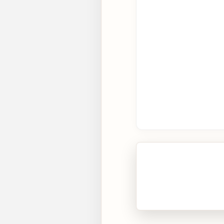
🎧 Écouter cet artic
Cliquez sur « Lire » pour 