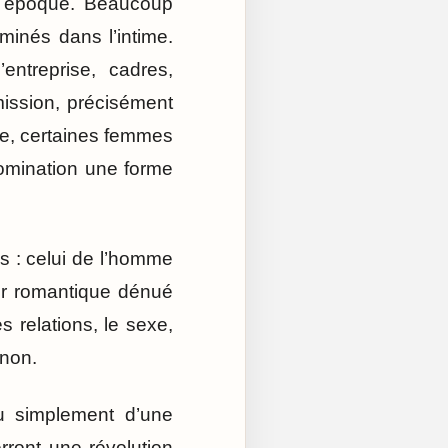
e époque. Beaucoup
inés dans l’intime.
treprise, cadres,
mission, précisément
rse, certaines femmes
domination une forme
s : celui de l’homme
our romantique dénué
 relations, le sexe,
 non.
ou simplement d’une
ront une révolution