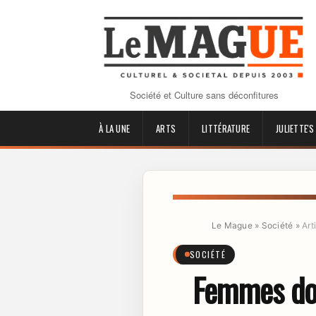
Société et Culture sans déconfitures
À LA UNE
ARTS
LITTÉRATURE
JULIETTE'S
Le Mague
»
Société
»
Art
SOCIÉTÉ
Femmes dom