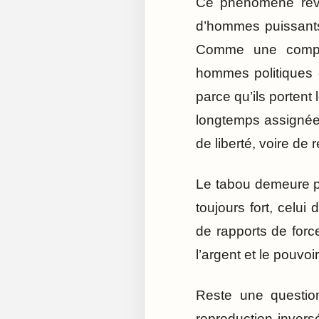
Ce phénomène révè
d’hommes puissants
Comme une compen
hommes politiques o
parce qu’ils portent
longtemps assignées
de liberté, voire de
Le tabou demeure pa
toujours fort, celu
de rapports de forc
l’argent et le pouvo
Reste une question
reproduction inver