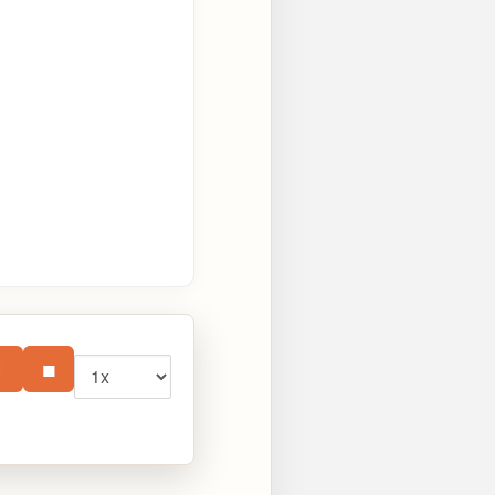
Vitesse
⏸
■