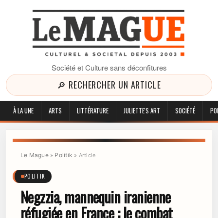
Société et Culture sans déconfitures
🔎 RECHERCHER UN ARTICLE
À LA UNE
ARTS
LITTÉRATURE
JULIETTE'S ART
SOCIÉTÉ
PO
Le Mague
Politik
»
»
Article
POLITIK
Negzzia, mannequin iranienne
réfugiée en France : le combat