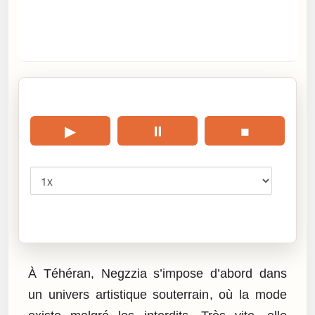
🎧 Écouter cet article
▶
⏸
■
Vitesse
Cliquez sur « Lire » pour écouter l’article.
À Téhéran, Negzzia s’impose d’abord dans
un univers artistique souterrain, où la mode