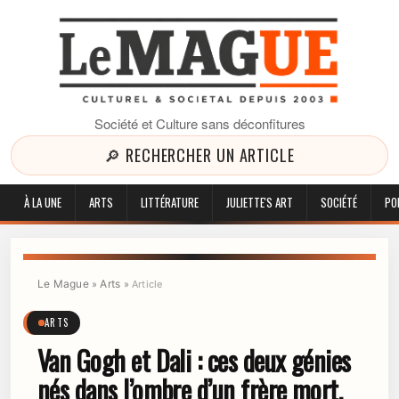
Société et Culture sans déconfitures
🔎 RECHERCHER UN ARTICLE
À LA UNE
ARTS
LITTÉRATURE
JULIETTE'S ART
SOCIÉTÉ
PO
Le Mague
Arts
»
»
Article
ARTS
Van Gogh et Dali : ces deux génies
nés dans l’ombre d’un frère mort,