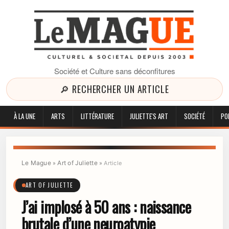
Société et Culture sans déconfitures
🔎 RECHERCHER UN ARTICLE
À LA UNE
ARTS
LITTÉRATURE
JULIETTE'S ART
SOCIÉTÉ
PO
Le Mague
Art of Juliette
»
»
Article
ART OF JULIETTE
J’ai implosé à 50 ans : naissance
brutale d’une neuroatypie