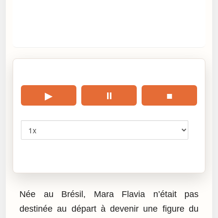
🎧 Écouter cet article
▶
⏸
■
Vitesse
Cliquez sur « Lire » pour écouter l’article.
Née au Brésil, Mara Flavia n’était pas
destinée au départ à devenir une figure du