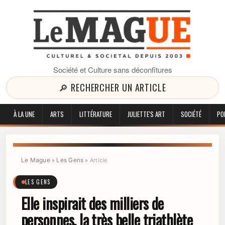
Société et Culture sans déconfitures
🔎 RECHERCHER UN ARTICLE
À LA UNE
ARTS
LITTÉRATURE
JULIETTE'S ART
SOCIÉTÉ
PO
Le Mague
Les Gens
»
»
Article
LES GENS
Elle inspirait des milliers de
personnes, la très belle triathlète