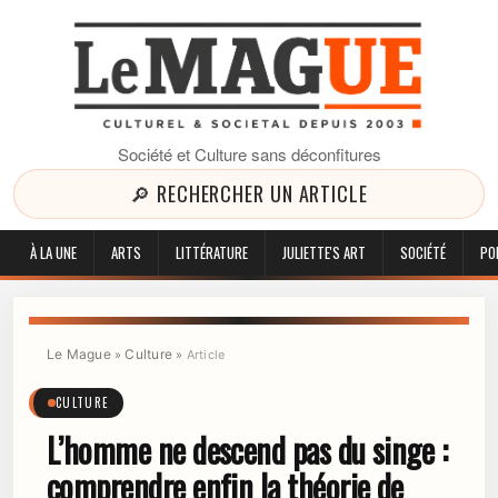
Société et Culture sans déconfitures
🔎 RECHERCHER UN ARTICLE
À LA UNE
ARTS
LITTÉRATURE
JULIETTE'S ART
SOCIÉTÉ
PO
Le Mague
Culture
»
»
Article
CULTURE
L’homme ne descend pas du singe :
comprendre enfin la théorie de