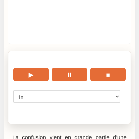
🎧 Écouter cet article
▶
⏸
■
Vitesse
Cliquez sur « Lire » pour écouter l’article.
La confusion vient en grande partie d’une