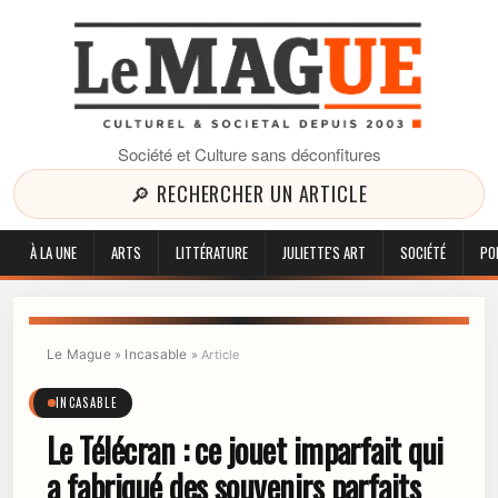
Société et Culture sans déconfitures
🔎 RECHERCHER UN ARTICLE
À LA UNE
ARTS
LITTÉRATURE
JULIETTE'S ART
SOCIÉTÉ
PO
Le Mague
Incasable
»
»
Article
INCASABLE
Le Télécran : ce jouet imparfait qui
a fabriqué des souvenirs parfaits