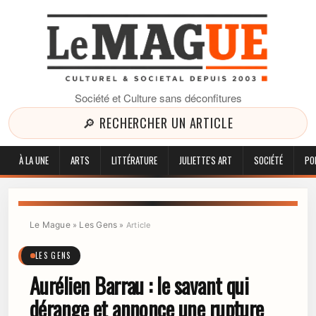
Société et Culture sans déconfitures
🔎 RECHERCHER UN ARTICLE
À LA UNE
ARTS
LITTÉRATURE
JULIETTE'S ART
SOCIÉTÉ
PO
Le Mague
Les Gens
»
»
Article
LES GENS
Aurélien Barrau : le savant qui
dérange et annonce une rupture