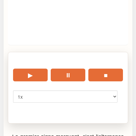
🎧 Écouter cet article
▶
⏸
■
Vitesse
Cliquez sur « Lire » pour écouter l’article.