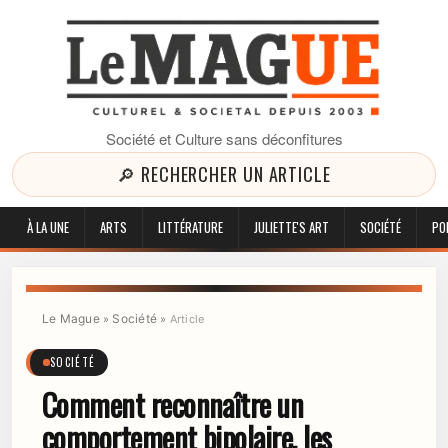
Société et Culture sans déconfitures
🔎 RECHERCHER UN ARTICLE
À LA UNE
ARTS
LITTÉRATURE
JULIETTE'S ART
SOCIÉTÉ
PO
Le Mague
Société
»
»
Article
SOCIÉTÉ
Comment reconnaître un
comportement bipolaire, les