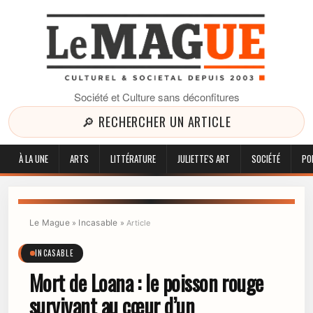
Société et Culture sans déconfitures
🔎 RECHERCHER UN ARTICLE
À LA UNE
ARTS
LITTÉRATURE
JULIETTE'S ART
SOCIÉTÉ
PO
Le Mague
Incasable
»
»
Article
INCASABLE
Mort de Loana : le poisson rouge
survivant au cœur d’un