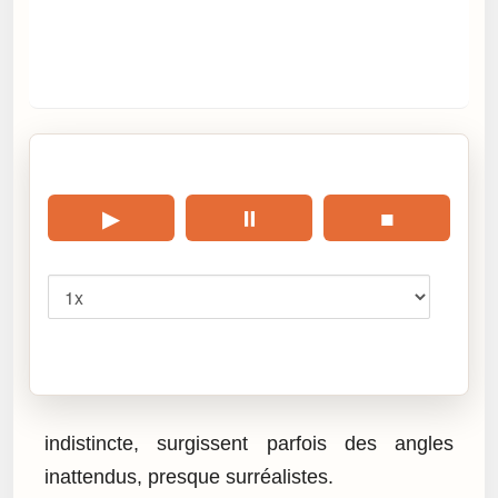
🎧 Écouter cet article
▶
⏸
■
Vitesse
Cliquez sur « Lire » pour écouter l’article.
indistincte, surgissent parfois des angles
inattendus, presque surréalistes.