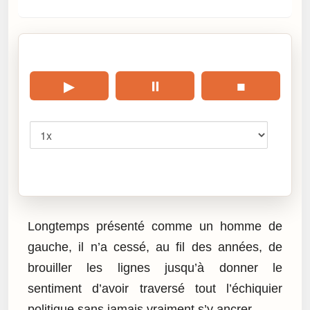
🎧 Écouter cet article
▶
⏸
■
Vitesse
Cliquez sur « Lire » pour écouter l’article.
Longtemps présenté comme un homme de
gauche, il n’a cessé, au fil des années, de
brouiller les lignes jusqu’à donner le
sentiment d’avoir traversé tout l’échiquier
politique sans jamais vraiment s’y ancrer.