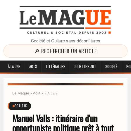
Société et Culture sans déconfitures
🔎 RECHERCHER UN ARTICLE
À LA UNE
ARTS
LITTÉRATURE
JULIETTE'S ART
SOCIÉTÉ
PO
Le Mague
Politik
»
»
Article
POLITIK
Manuel Valls : itinéraire d’un
opportuniste politique prêt à tout