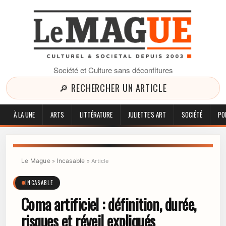
Société et Culture sans déconfitures
🔎 RECHERCHER UN ARTICLE
À LA UNE
ARTS
LITTÉRATURE
JULIETTE'S ART
SOCIÉTÉ
PO
Le Mague
Incasable
»
»
Article
INCASABLE
Coma artificiel : définition, durée,
risques et réveil expliqués