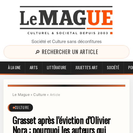
Société et Culture sans déconfitures
🔎 RECHERCHER UN ARTICLE
À LA UNE
ARTS
LITTÉRATURE
JULIETTE'S ART
SOCIÉTÉ
PO
Le Mague
Culture
»
»
Article
CULTURE
Grasset après l’éviction d’Olivier
Nora : pourquoi les auteurs qui