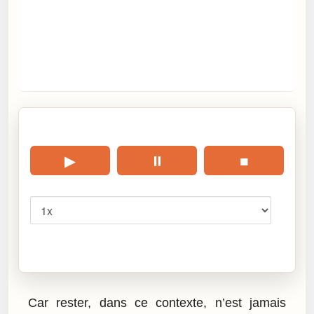
🎧 Écouter cet article
▶
⏸
■
Vitesse
Cliquez sur « Lire » pour écouter l’article.
Car rester, dans ce contexte, n’est jamais