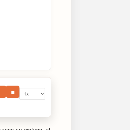
Vitesse
⏸
■
rience au cinéma, et