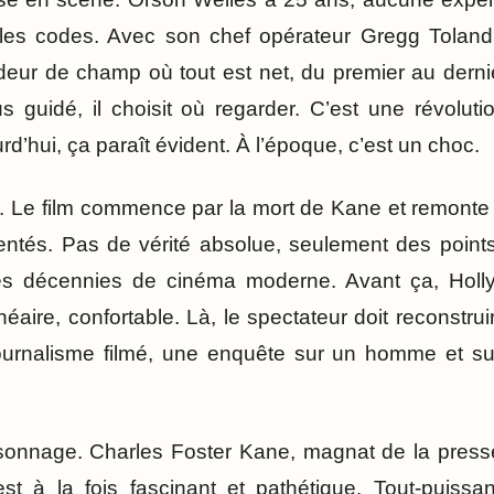
e les codes. Avec son chef opérateur Gregg Toland,
deur de champ où tout est net, du premier au dernie
us guidé, il choisit où regarder. C’est une révoluti
d’hui, ça paraît évident. À l’époque, c’est un choc.
on. Le film commence par la mort de Kane et remonte 
ntés. Pas de vérité absolue, seulement des point
es décennies de cinéma moderne. Avant ça, Holl
inéaire, confortable. Là, le spectateur doit reconstru
urnalisme filmé, une enquête sur un homme et sur 
ersonnage. Charles Foster Kane, magnat de la presse
st à la fois fascinant et pathétique. Tout-puissan