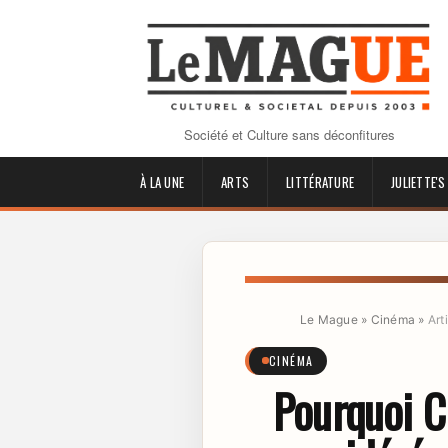
Société et Culture sans déconfitures
À LA UNE
ARTS
LITTÉRATURE
JULIETTE'S
Le Mague
»
Cinéma
»
Art
CINÉMA
Pourquoi C