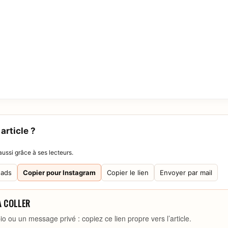
article ?
ussi grâce à ses lecteurs.
eads
Copier pour Instagram
Copier le lien
Envoyer par mail
À COLLER
io ou un message privé : copiez ce lien propre vers l’article.