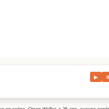
le
▶
écouter l’article.
mise en scène. Orson Welles a 25 ans, aucune expé