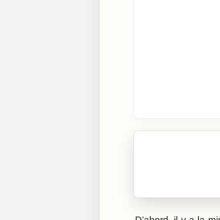
🎧 Écouter cet artic
Cliquez sur « Lire » pour 
D’abord, il y a la 