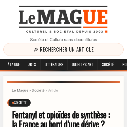
Société et Culture sans déconfitures
🔎 RECHERCHER UN ARTICLE
À LA UNE
ARTS
LITTÉRATURE
JULIETTE'S ART
SOCIÉTÉ
PO
Le Mague
Société
»
»
Article
SOCIÉTÉ
Fentanyl et opioïdes de synthèse :
la France au bord d’une dérive ?