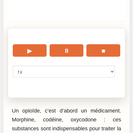
🎧 Écouter cet article
▶
⏸
■
Vitesse
Cliquez sur « Lire » pour écouter l’article.
Un opioïde, c’est d’abord un médicament.
Morphine, codéine, oxycodone : ces
substances sont indispensables pour traiter la