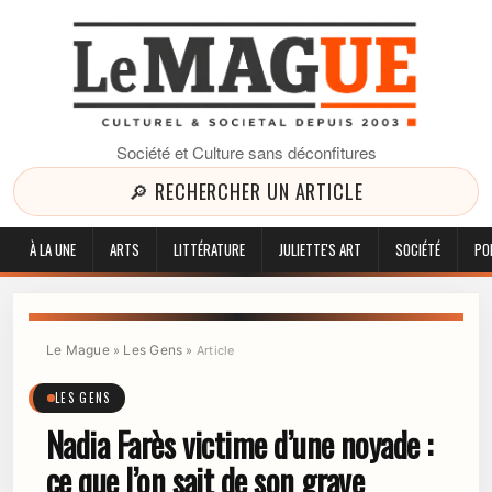
Société et Culture sans déconfitures
🔎 RECHERCHER UN ARTICLE
À LA UNE
ARTS
LITTÉRATURE
JULIETTE'S ART
SOCIÉTÉ
PO
Le Mague
Les Gens
»
»
Article
LES GENS
Nadia Farès victime d’une noyade :
ce que l’on sait de son grave