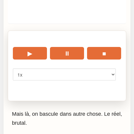
🎧 Écouter cet article
▶
⏸
■
Vitesse
Cliquez sur « Lire » pour écouter l’article.
Mais là, on bascule dans autre chose. Le réel,
brutal.