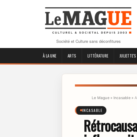
Société et Culture sans déconfitures
À LA UNE
ARTS
LITTÉRATURE
JULIETTE'S
Le Mague
»
Incasable
»
A
INCASABLE
Rétrocausal