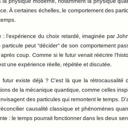
s la physique moderne, notamment la physique qu
nce. À certaines échelles, le comportement des part
 temps.
: l’expérience du choix retardé, imaginée par Joh
 particule peut “décider” de son comportement pas
près coup. Comme si le futur venait réécrire l’histo
’est une expérience réelle, répétée et discutée.
 futur existe déjà ? C’est là que la rétrocausalité 
ations de la mécanique quantique, comme celles insp
visagent des particules qui remontent le temps. D’
 réconcilier causalité classique et phénomènes qua
te : le temps pourrait fonctionner dans les deux sen