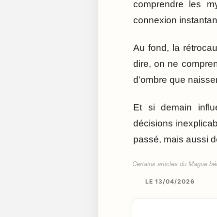
comprendre les mys
connexion instantan
Au fond, la rétroca
dire, on ne compren
d’ombre que naissen
Et si demain influe
décisions inexplica
passé, mais aussi de
Certains articles du Mague béné
LE 13/04/2026