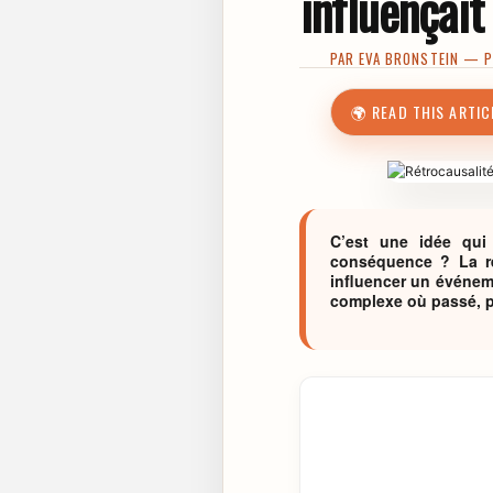
influençait
PAR
EVA BRONSTEIN
— PU
🌍 READ THIS ARTIC
C’est une idée qui
conséquence ? La ré
influencer un événeme
complexe où passé, pr