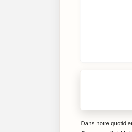
🎧 Écouter cet artic
Cliquez sur « Lire » pour 
Dans notre quotidien