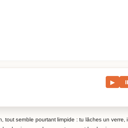
le
▶
écouter l’article.
, tout semble pourtant limpide : tu lâches un verre, 