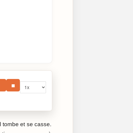
Vitesse
⏸
■
il tombe et se casse.