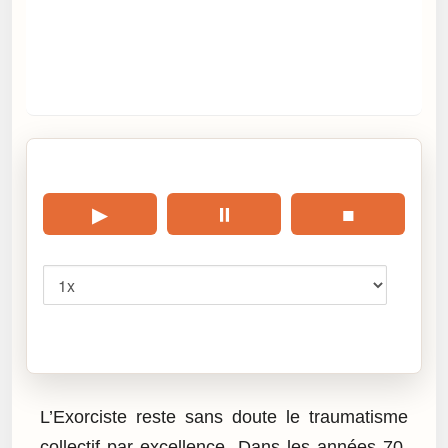
🎧 Écouter cet article
▶
⏸
■
Vitesse
Cliquez sur « Lire » pour écouter l’article.
L’Exorciste reste sans doute le traumatisme
collectif par excellence. Dans les années 70,