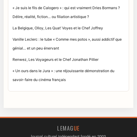
« Je suis le fils de Calogero » : qui est vraiment Dries Bormans ?
Délire, réalité, fiction… ou filiation artistique ?
La Belgique, Olloy, Les Quat’ Voyes et le Chef Joffrey
Vanille Leclerc : le tube « Comme mes potos », aussi addictif que
génial… et un peu énervant
Renwez, Les Voyageurs et le Chef Jonathan Pillier
« Un ours dans le Jura » : une réjouissante démonstration du
savoir-faire du cinéma français
LEMAG
UE
Journal culturel indépendant fondé en 2003.