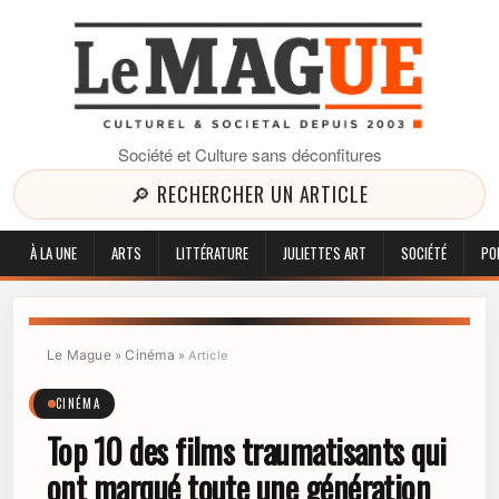
Société et Culture sans déconfitures
🔎 RECHERCHER UN ARTICLE
À LA UNE
ARTS
LITTÉRATURE
JULIETTE'S ART
SOCIÉTÉ
PO
Le Mague
Cinéma
»
»
Article
CINÉMA
Top 10 des films traumatisants qui
ont marqué toute une génération