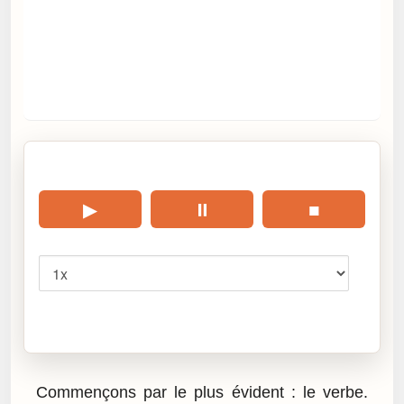
🎧 Écouter cet article
▶
⏸
■
Vitesse
Cliquez sur « Lire » pour écouter l’article.
Commençons par le plus évident : le verbe.