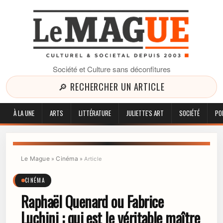
Société et Culture sans déconfitures
🔎 RECHERCHER UN ARTICLE
À LA UNE
ARTS
LITTÉRATURE
JULIETTE'S ART
SOCIÉTÉ
PO
Le Mague
Cinéma
»
»
Article
CINÉMA
Raphaël Quenard ou Fabrice
Luchini : qui est le véritable maître