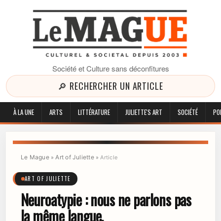
Société et Culture sans déconfitures
🔎 RECHERCHER UN ARTICLE
À LA UNE
ARTS
LITTÉRATURE
JULIETTE'S ART
SOCIÉTÉ
PO
Le Mague
Art of Juliette
»
»
Article
ART OF JULIETTE
Neuroatypie : nous ne parlons pas
la même langue.