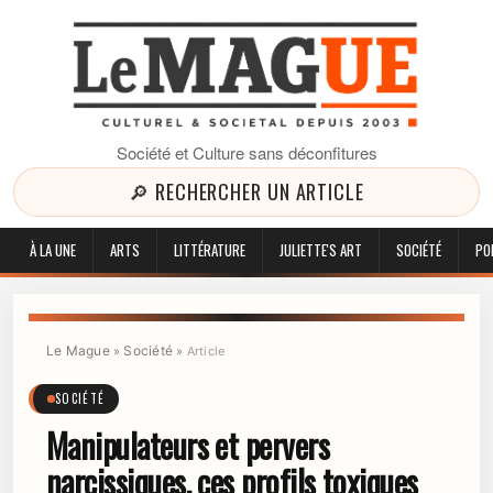
Société et Culture sans déconfitures
🔎 RECHERCHER UN ARTICLE
À LA UNE
ARTS
LITTÉRATURE
JULIETTE'S ART
SOCIÉTÉ
PO
Le Mague
Société
»
»
Article
SOCIÉTÉ
Manipulateurs et pervers
narcissiques, ces profils toxiques