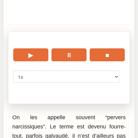
🎧 Écouter cet article
▶
⏸
■
Vitesse
Cliquez sur « Lire » pour écouter l’article.
On les appelle souvent “pervers
narcissiques”. Le terme est devenu fourre-
tout, parfois galvaudé, il n’est d’ailleurs pas