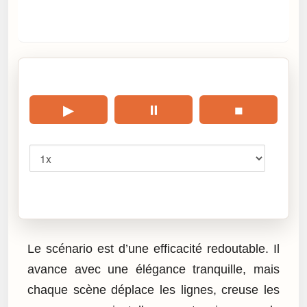
🎧 Écouter cet article
▶
⏸
■
Vitesse
Cliquez sur « Lire » pour écouter l’article.
Le scénario est d’une efficacité redoutable. Il
avance avec une élégance tranquille, mais
chaque scène déplace les lignes, creuse les