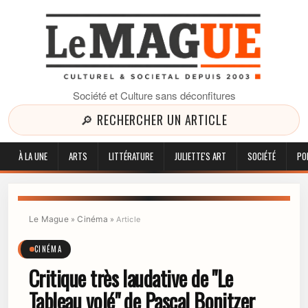
Société et Culture sans déconfitures
🔎 RECHERCHER UN ARTICLE
À LA UNE
ARTS
LITTÉRATURE
JULIETTE'S ART
SOCIÉTÉ
PO
Le Mague
Cinéma
»
»
Article
CINÉMA
Critique très laudative de "Le
Tableau volé" de Pascal Bonitzer