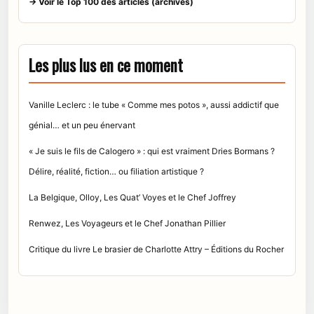
→ Voir le Top 100 des articles (archives)
Les plus lus en ce moment
Vanille Leclerc : le tube « Comme mes potos », aussi addictif que
génial… et un peu énervant
« Je suis le fils de Calogero » : qui est vraiment Dries Bormans ?
Délire, réalité, fiction… ou filiation artistique ?
La Belgique, Olloy, Les Quat’ Voyes et le Chef Joffrey
Renwez, Les Voyageurs et le Chef Jonathan Pillier
Critique du livre Le brasier de Charlotte Attry – Éditions du Rocher