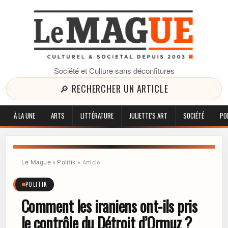
Société et Culture sans déconfitures
🔎 RECHERCHER UN ARTICLE
À LA UNE
ARTS
LITTÉRATURE
JULIETTE'S ART
SOCIÉTÉ
PO
Le Mague
Politik
»
»
Article
POLITIK
Comment les iraniens ont-ils pris
le contrôle du Détroit d’Ormuz ?