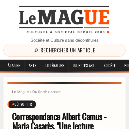
Société et Culture sans déconfitures
🔎 RECHERCHER UN ARTICLE
À LA UNE
ARTS
LITTÉRATURE
JULIETTE'S ART
SOCIÉTÉ
PO
Le Mague
Où Sortir
»
»
Article
OÙ SORTIR
Correspondance Albert Camus -
Maria Casarès, "Une lecture