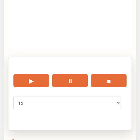
🎧 Écouter cet article
▶
⏸
■
Vitesse
Cliquez sur « Lire » pour écouter l’article.