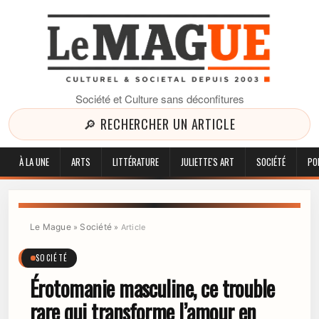
Société et Culture sans déconfitures
🔎 RECHERCHER UN ARTICLE
À LA UNE
ARTS
LITTÉRATURE
JULIETTE'S ART
SOCIÉTÉ
PO
Le Mague
Société
»
»
Article
SOCIÉTÉ
Érotomanie masculine, ce trouble
rare qui transforme l’amour en