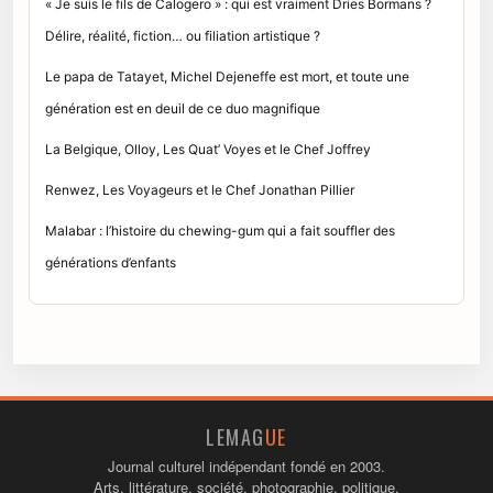
« Je suis le fils de Calogero » : qui est vraiment Dries Bormans ?
Délire, réalité, fiction… ou filiation artistique ?
Le papa de Tatayet, Michel Dejeneffe est mort, et toute une
génération est en deuil de ce duo magnifique
La Belgique, Olloy, Les Quat’ Voyes et le Chef Joffrey
Renwez, Les Voyageurs et le Chef Jonathan Pillier
Malabar : l’histoire du chewing-gum qui a fait souffler des
générations d’enfants
LEMAG
UE
Journal culturel indépendant fondé en 2003.
Arts, littérature, société, photographie, politique.