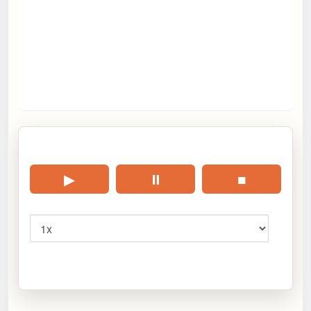
🎧 Écouter cet article
▶
⏸
■
Vitesse
Cliquez sur « Lire » pour écouter l’article.