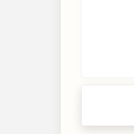
🎧 Écouter cet artic
Cliquez sur « Lire » pour 