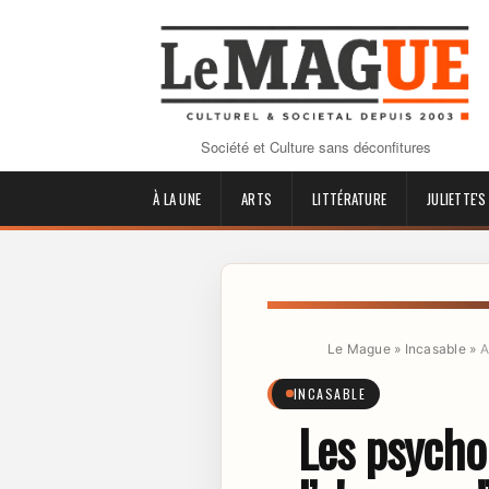
Société et Culture sans déconfitures
À LA UNE
ARTS
LITTÉRATURE
JULIETTE'S
Le Mague
»
Incasable
»
A
INCASABLE
Les psycho