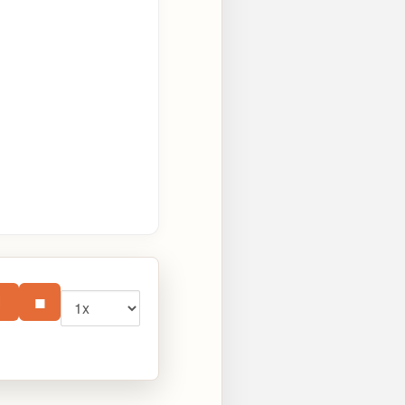
Vitesse
⏸
■