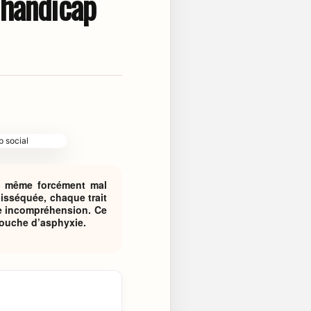
 handicap
ni même forcément mal
disséquée, chaque trait
e incompréhension. Ce
couche d’asphyxie.