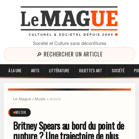
Société et Culture sans déconfitures
🔎 RECHERCHER UN ARTICLE
À LA UNE
ARTS
LITTÉRATURE
JULIETTE'S ART
SOCIÉTÉ
PO
Le Mague
Musik
»
»
Article
MUSIK
Britney Spears au bord du point de
rupture ? Une trajectoire de plus