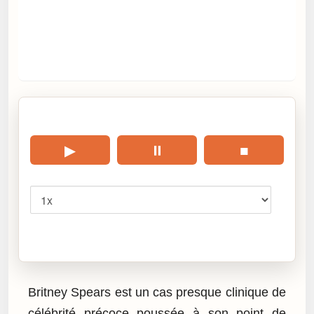
🎧 Écouter cet article
▶
⏸
■
Vitesse
Cliquez sur « Lire » pour écouter l’article.
Britney Spears est un cas presque clinique de
célébrité précoce poussée à son point de