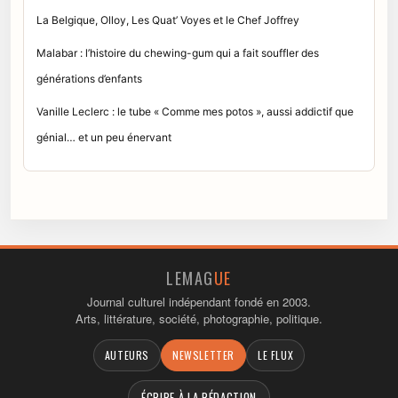
La Belgique, Olloy, Les Quat’ Voyes et le Chef Joffrey
Malabar : l’histoire du chewing-gum qui a fait souffler des
générations d’enfants
Vanille Leclerc : le tube « Comme mes potos », aussi addictif que
génial… et un peu énervant
LEMAG
UE
Journal culturel indépendant fondé en 2003.
Arts, littérature, société, photographie, politique.
AUTEURS
NEWSLETTER
LE FLUX
ÉCRIRE À LA RÉDACTION