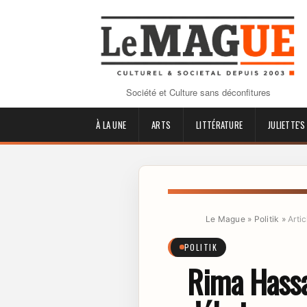
Société et Culture sans déconfitures
À LA UNE
ARTS
LITTÉRATURE
JULIETTE'S
Le Mague
»
Politik
»
Artic
POLITIK
Rima Hassan