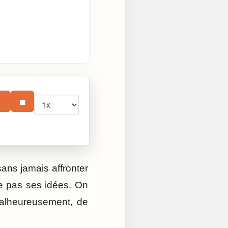
Vitesse
⏸
■
sans jamais affronter
te pas ses idées. On
malheureusement, de