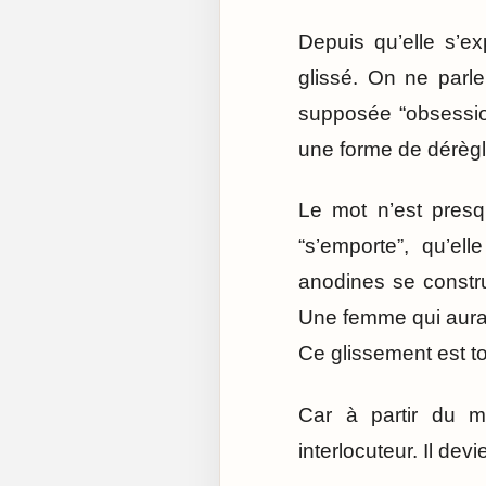
Depuis qu’elle s’ex
glissé. On ne parl
supposée “obsession
une forme de dérèg
Le mot n’est presqu
“s’emporte”, qu’ell
anodines se constru
Une femme qui aurait
Ce glissement est to
Car à partir du m
interlocuteur. Il de