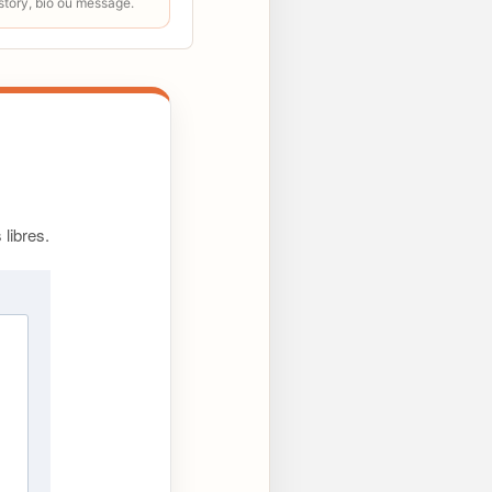
 story, bio ou message.
libres.