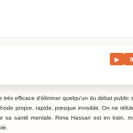
le
▶
écouter l’article.
e très efficace d’éliminer quelqu’un du débat public 
éthode propre, rapide, presque invisible. On ne réfu
sur sa santé mentale. Rima Hassan est en train, 
ole.