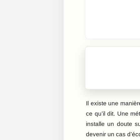
🎧 Écouter cet artic
Cliquez sur « Lire » pour 
Il existe une manièr
ce qu’il dit. Une m
installe un doute 
devenir un cas d’éc